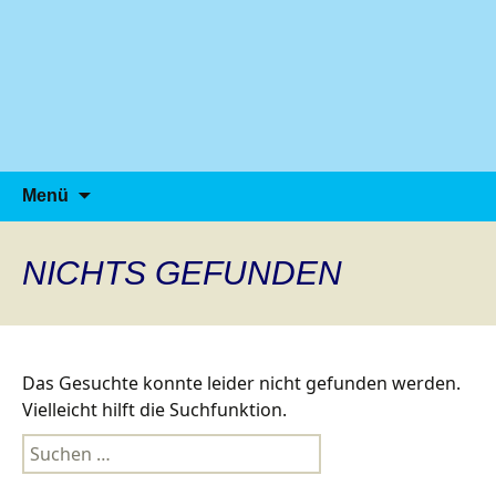
Zum
Inhalt
springen
Suche
Menü
nach:
NICHTS GEFUNDEN
Das Gesuchte konnte leider nicht gefunden werden.
Vielleicht hilft die Suchfunktion.
Suchen
nach: